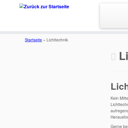
Startseite
»
Lichttechnik
L
Lich
Kein Mitt
Lichttech
aufregend
Herausfor
Gerne be