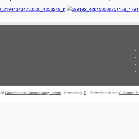
026
Soundbrothers Veranstaltungstechnik
·
Powered by
·
Entworfen mit dem
Customizr-T