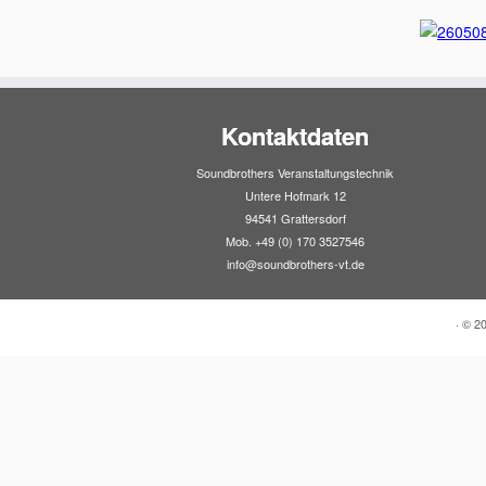
Kontaktdaten
Soundbrothers Veranstaltungstechnik
Untere Hofmark 12
94541 Grattersdorf
Mob. +49 (0) 170 3527546
info@soundbrothers-vt.de
·
© 2